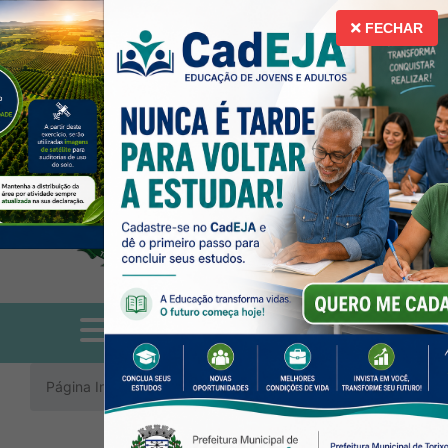
Ir para o conteúdo [alt+1]
Ir para o menu [alt+2]
Ir para a busca [a
A
A
Libras
Acessibilidade
FECHAR
Alto Contraste
Mapa do Site
Página Inicial