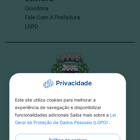
Ouvidoria
Fale Com A Prefeitura
LGPD
Privacidade
Este site utiliza cookies para melhorar a
PREFEITURA DE TORIXORÉU
experiência de navegação e disponibilizar
funcionalidades adicionais Saiba mais sobre a
Lei
Rua 15 De Novembro, 16 - Setor Aeroporto -
Geral de Proteção de Dados Pessoais (LGPD)
.
MT, 78695-000
Política de cookies