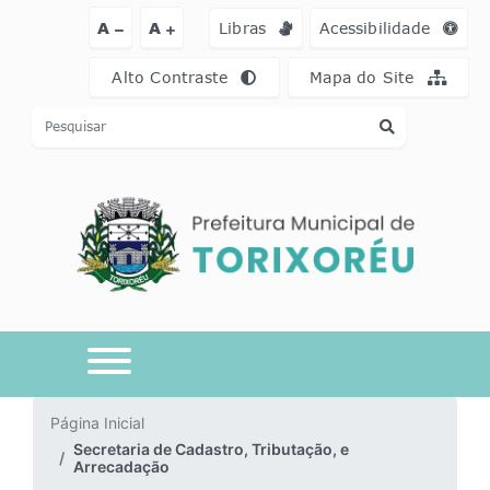
Ir para o conteúdo [alt+1]
Ir para o menu [alt+2]
Ir para a busca [a
A
A
Libras
Acessibilidade
Alto Contraste
Mapa do Site
Página Inicial
Secretaria de Cadastro, Tributação, e
Arrecadação