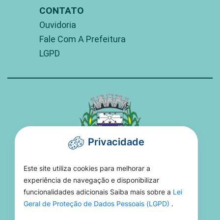
CONTATO
Ouvidoria
Fale Com A Prefeitura
LGPD
Privacidade
Este site utiliza cookies para melhorar a
PREFEITURA DE TORIXORÉU
experiência de navegação e disponibilizar
funcionalidades adicionais Saiba mais sobre a
Lei
Rua 15 De Novembro, 16 - Setor Aeroporto -
Geral de Proteção de Dados Pessoais (LGPD)
.
MT, 78695-000