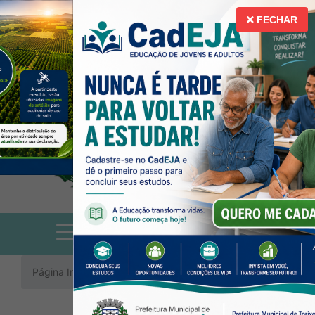
Ir para o conteúdo [alt+1]
Ir para o menu [alt+2]
Ir para a busca [a
A
A
Libras
Acessibilidade
FECHAR
Alto Contraste
Mapa do Site
Página Inicial