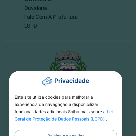
Ouvidoria
Fale Com A Prefeitura
LGPD
Privacidade
Este site utiliza cookies para melhorar a
PREFEITURA DE TORIXORÉU
experiência de navegação e disponibilizar
funcionalidades adicionais Saiba mais sobre a
Lei
Rua 15 De Novembro, 16 - Setor Aeroporto -
Geral de Proteção de Dados Pessoais (LGPD)
.
MT, 78695-000
Política de cookies