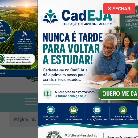
Ir para o conteúdo [alt+1]
Ir para o menu [alt+2]
Ir para a busca [a
A
A
Libras
Acessibilidade
FECHAR
Alto Contraste
Mapa do Site
Página Inicial