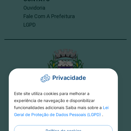
Ouvidoria
Fale Com A Prefeitura
LGPD
Privacidade
Este site utiliza cookies para melhorar a
PREFEITURA DE TORIXORÉU
experiência de navegação e disponibilizar
funcionalidades adicionais Saiba mais sobre a
Lei
Rua 15 De Novembro, 16 - Setor Aeroporto -
Geral de Proteção de Dados Pessoais (LGPD)
.
MT, 78695-000
Política de cookies