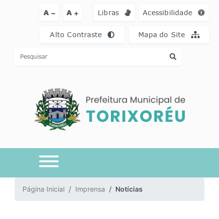
Ir para o conteúdo [alt+1]
Ir para o menu [alt+2]
Ir para a busca [a
A
A
Libras
Acessibilidade
Alto Contraste
Mapa do Site
Página Inicial
Imprensa
Notícias