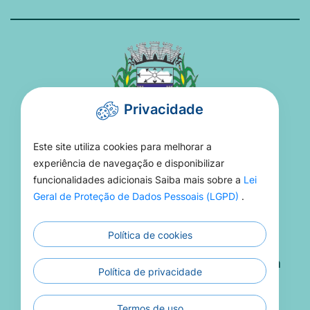
Privacidade
Este site utiliza cookies para melhorar a
PREFEITURA DE TORIXORÉU
experiência de navegação e disponibilizar
funcionalidades adicionais Saiba mais sobre a
Lei
Rua 15 De Novembro, 16 - Setor Aeroporto -
Geral de Proteção de Dados Pessoais (LGPD)
.
MT, 78695-000
Política de cookies
(66) 3406-1021
Atendimento De Segunda A Sexta 08h Às 13h
Política de privacidade
Termos de uso