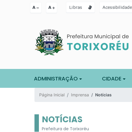
Ir para o conteúdo [alt+1]
Ir para o menu [alt+2]
Ir para a busc
A
A
Libras
Acessibilidad
ADMINISTRAÇÃO
CIDADE
Página Inicial
Imprensa
Notícias
NOTÍCIAS
Prefeitura de Torixoréu