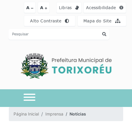
Ir para o conteúdo [alt+1]
Ir para o menu [alt+2]
Ir para a busca [a
A
A
Libras
Acessibilidade
Alto Contraste
Mapa do Site
Página Inicial
Imprensa
Notícias