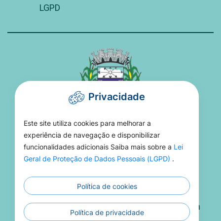
LGPD
Privacidade
Este site utiliza cookies para melhorar a
PREFEITURA DE TORIXORÉU
experiência de navegação e disponibilizar
funcionalidades adicionais Saiba mais sobre a
Lei
Rua 15 De Novembro, 16 - Setor Aeroporto -
Geral de Proteção de Dados Pessoais (LGPD)
.
MT, 78695-000
Política de cookies
(66) 3406-1021
Atendimento De Segunda A Sexta 08h Às 13h
Política de privacidade