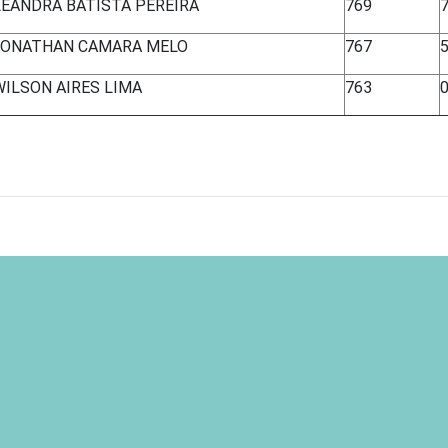
LEANDRA BATISTA PEREIRA
769
7
JONATHAN CAMARA MELO
767
5
WILSON AIRES LIMA
763