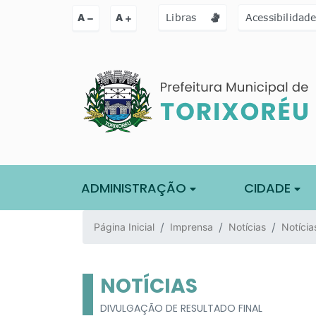
Ir para o conteúdo [alt+1]
Ir para o menu [alt+2]
Ir para a busc
A
A
Libras
Acessibilidad
ADMINISTRAÇÃO
CIDADE
Página Inicial
Imprensa
Notícias
Notícia
NOTÍCIAS
DIVULGAÇÃO DE RESULTADO FINAL