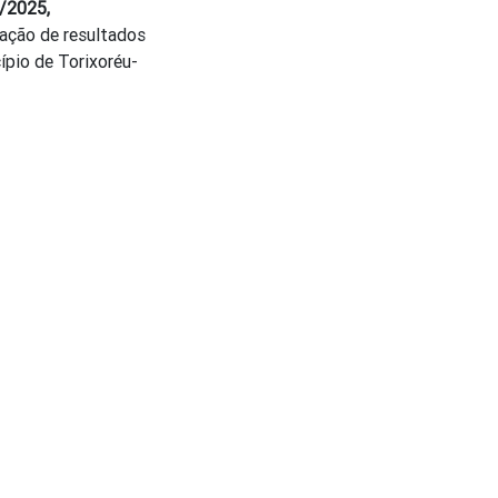
/2025,
gação de resultados
pio de Torixoréu-