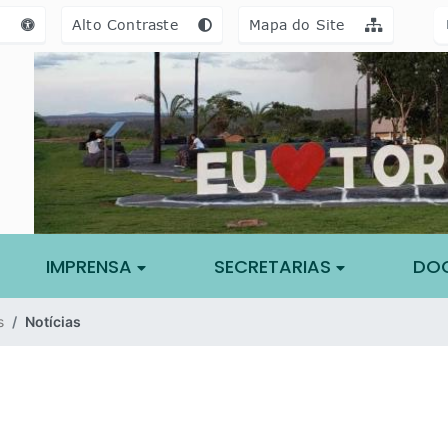
a [alt+3]
Ir para o rodapé [alt+4]
e
Alto Contraste
Mapa do Site
IMPRENSA
SECRETARIAS
DO
s
Notícias