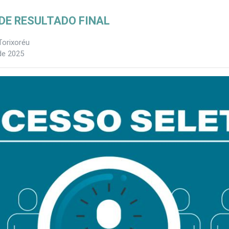
DE RESULTADO FINAL
Torixoréu
de 2025