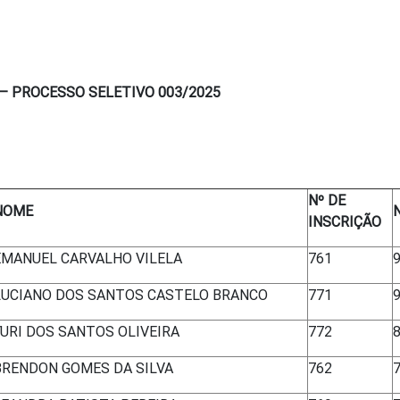
 – PROCESSO SELETIVO 003/2025
Nº DE
NOME
INSCRIÇÃO
EMANUEL CARVALHO VILELA
761
9
LUCIANO DOS SANTOS CASTELO BRANCO
771
9
YURI DOS SANTOS OLIVEIRA
772
8
BRENDON GOMES DA SILVA
762
7