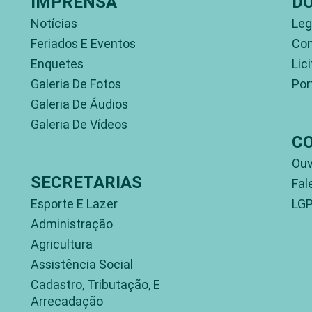
IMPRENSA
D
Notícias
Leg
Feriados E Eventos
Con
Enquetes
Lic
Galeria De Fotos
Por
Galeria De Áudios
Galeria De Vídeos
C
Ouv
SECRETARIAS
Fal
Esporte E Lazer
LG
Administração
Agricultura
Assistência Social
Cadastro, Tributação, E
Arrecadação