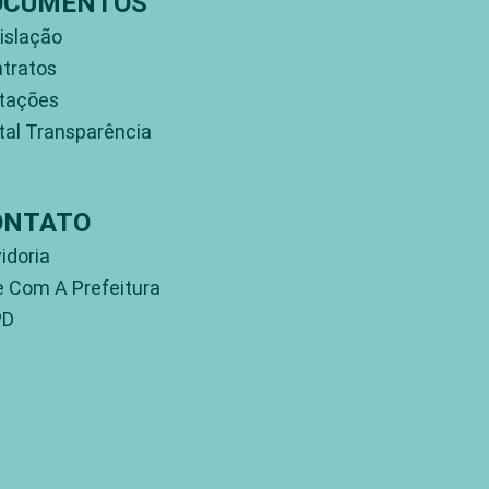
OCUMENTOS
islação
tratos
itações
tal Transparência
ONTATO
idoria
e Com A Prefeitura
PD