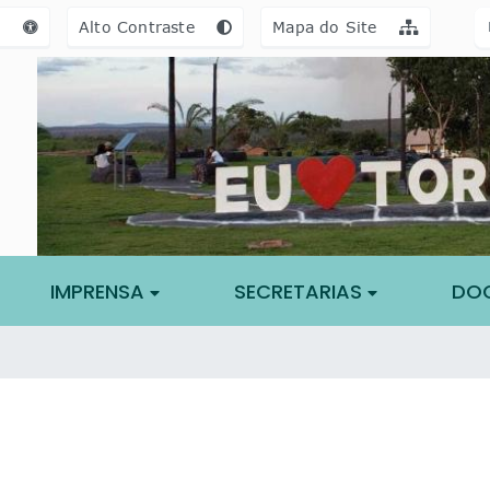
a [alt+3]
Ir para o rodapé [alt+4]
e
Alto Contraste
Mapa do Site
IMPRENSA
SECRETARIAS
DO