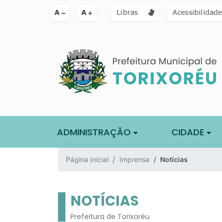
Ir para o conteúdo [alt+1]
Ir para o menu [alt+2]
Ir para a busc
A
A
Libras
Acessibilidad
ADMINISTRAÇÃO
CIDADE
Página Inicial
Imprensa
Notícias
NOTÍCIAS
Prefeitura de Torixoréu