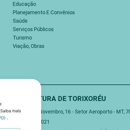
Educação
Planejamento E Convênios
Saúde
Serviços Públicos
Turismo
Viação, Obras
PREFEITURA DE TORIXORÉU
e
Rua 15 De Novembro, 16 - Setor Aeroporto - MT, 
 Saiba mais
GPD)
.
(66) 3406-1021