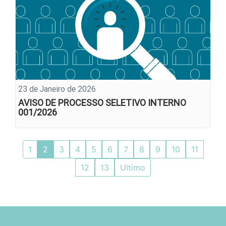
23 de Janeiro de 2026
AVISO DE PROCESSO SELETIVO INTERNO
001/2026
1
2
3
4
5
6
7
8
9
10
11
12
13
Ultimo