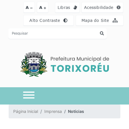
Ir para o conteúdo [alt+1]
Ir para o menu [alt+2]
Ir para a busca [a
A
A
Libras
Acessibilidade
Alto Contraste
Mapa do Site
Página Inicial
Imprensa
Notícias