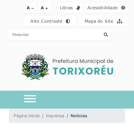
Ir para o conteúdo [alt+1]
Ir para o menu [alt+2]
Ir para a busca [a
A
A
Libras
Acessibilidade
Alto Contraste
Mapa do Site
Página Inicial
Imprensa
Notícias