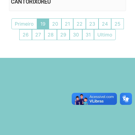
CANTORIXORÉU
Primeiro
19
20
21
22
23
24
25
26
27
28
29
30
31
Ultimo