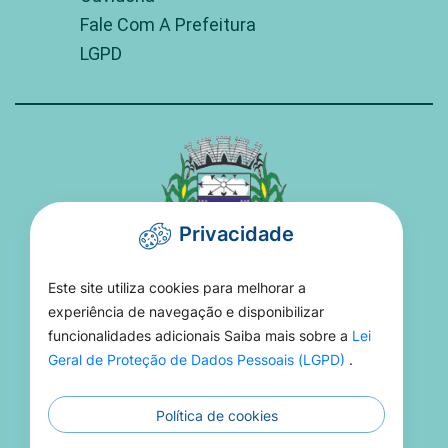
Fale Com A Prefeitura
LGPD
Privacidade
Este site utiliza cookies para melhorar a
PREFEITURA DE TORIXORÉU
experiência de navegação e disponibilizar
funcionalidades adicionais Saiba mais sobre a
Lei
Rua 15 De Novembro, 16 - Setor Aeroporto -
Geral de Proteção de Dados Pessoais (LGPD)
.
MT, 78695-000
Política de cookies
(66) 3406-1021