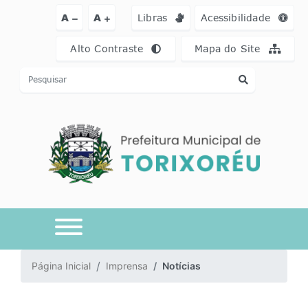
Ir para o conteúdo [alt+1]
Ir para o menu [alt+2]
Ir para a busca [a
A
A
Libras
Acessibilidade
Alto Contraste
Mapa do Site
Página Inicial
Imprensa
Notícias