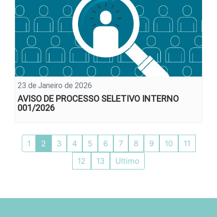
23 de Janeiro de 2026
AVISO DE PROCESSO SELETIVO INTERNO
001/2026
1
2
3
4
5
6
7
8
9
10
11
12
13
Ultimo