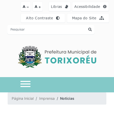
Ir para o conteúdo [alt+1]
Ir para o menu [alt+2]
Ir para a busca [a
A
A
Libras
Acessibilidade
Alto Contraste
Mapa do Site
Página Inicial
Imprensa
Notícias