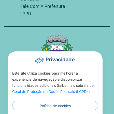
Fale Com A Prefeitura
LGPD
Privacidade
Este site utiliza cookies para melhorar a
PREFEITURA DE TORIXORÉU
experiência de navegação e disponibilizar
funcionalidades adicionais Saiba mais sobre a
Lei
Rua 15 De Novembro, 16 - Setor Aeroporto -
Geral de Proteção de Dados Pessoais (LGPD)
.
MT, 78695-000
Política de cookies
(66) 3406-1021