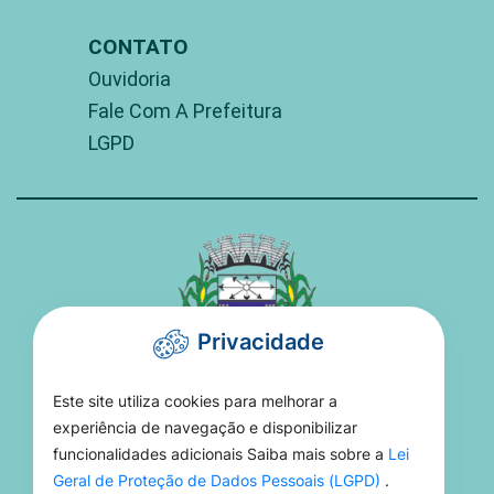
CONTATO
Ouvidoria
Fale Com A Prefeitura
LGPD
Privacidade
Este site utiliza cookies para melhorar a
PREFEITURA DE TORIXORÉU
experiência de navegação e disponibilizar
funcionalidades adicionais Saiba mais sobre a
Lei
Rua 15 De Novembro, 16 - Setor Aeroporto -
Geral de Proteção de Dados Pessoais (LGPD)
.