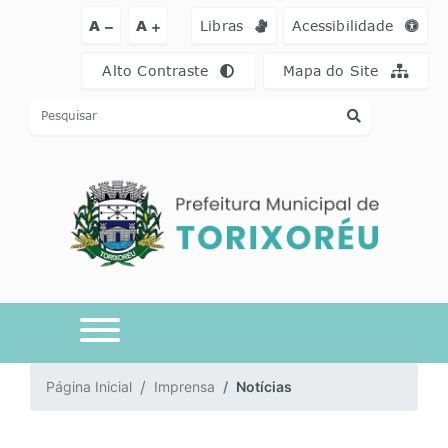
Ir para o conteúdo [alt+1]
Ir para o menu [alt+2]
Ir para a busca [a
A
A
Libras
Acessibilidade
Alto Contraste
Mapa do Site
Página Inicial
Imprensa
Notícias