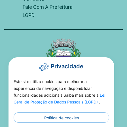
Fale Com A Prefeitura
LGPD
Privacidade
Este site utiliza cookies para melhorar a
PREFEITURA DE TORIXORÉU
experiência de navegação e disponibilizar
funcionalidades adicionais Saiba mais sobre a
Lei
Rua 15 De Novembro, 16 - Setor Aeroporto -
Geral de Proteção de Dados Pessoais (LGPD)
.
MT, 78695-000
Política de cookies
(66) 3406-1021