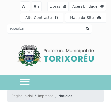
Ir para o conteúdo [alt+1]
Ir para o menu [alt+2]
Ir para a busca [a
A
A
Libras
Acessibilidade
Alto Contraste
Mapa do Site
Página Inicial
Imprensa
Notícias