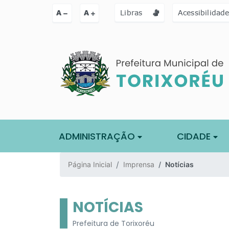
Ir para o conteúdo [alt+1]
Ir para o menu [alt+2]
Ir para a busc
A
A
Libras
Acessibilidad
ADMINISTRAÇÃO
CIDADE
Página Inicial
Imprensa
Notícias
NOTÍCIAS
Prefeitura de Torixoréu