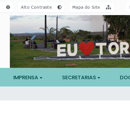
a [alt+3]
Ir para o rodapé [alt+4]
e
Alto Contraste
Mapa do Site
IMPRENSA
SECRETARIAS
DO