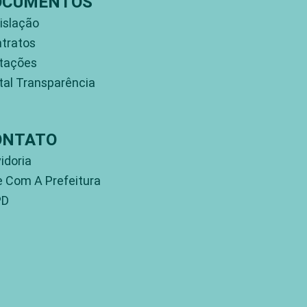
OCUMENTOS
islação
tratos
itações
tal Transparência
ONTATO
idoria
e Com A Prefeitura
PD