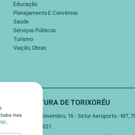
Educação
Planejamento E Convênios
Saúde
Serviços Públicos
Turismo
Viação, Obras
PREFEITURA DE TORIXORÉU
e
Rua 15 De Novembro, 16 - Setor Aeroporto - MT, 
 Saiba mais
GPD)
.
(66) 3406-1021