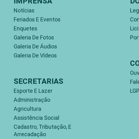
IMPRENSA
D
Notícias
Leg
Feriados E Eventos
Con
Enquetes
Lic
Galeria De Fotos
Por
Galeria De Áudios
Galeria De Vídeos
C
Ouv
SECRETARIAS
Fal
Esporte E Lazer
LG
Administração
Agricultura
Assistência Social
Cadastro, Tributação, E
Arrecadação