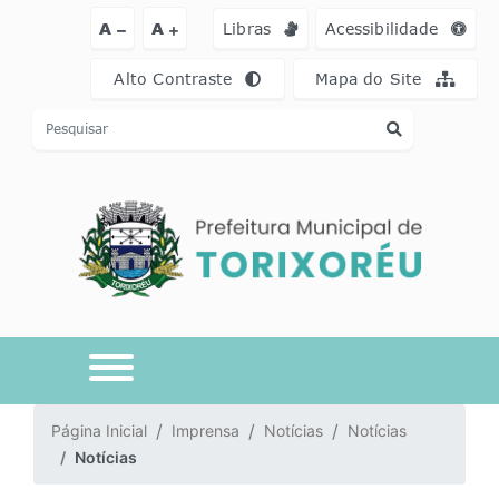
Ir para o conteúdo [alt+1]
Ir para o menu [alt+2]
Ir para a busca [a
A
A
Libras
Acessibilidade
Alto Contraste
Mapa do Site
Página Inicial
Imprensa
Notícias
Notícias
Notícias