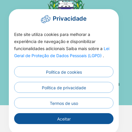
Privacidade
Este site utiliza cookies para melhorar a
PREFEITURA DE TORIXORÉU
experiência de navegação e disponibilizar
funcionalidades adicionais Saiba mais sobre a
Lei
Rua 15 De Novembro, 16 - Setor Aeroporto -
Geral de Proteção de Dados Pessoais (LGPD)
.
MT, 78695-000
Política de cookies
(66) 3406-1021
Atendimento De Segunda A Sexta 08h Às 13h
Política de privacidade
Termos de uso
Todos os Direitos Reservados a Prefeitura de
Aceitar
Torixoréu