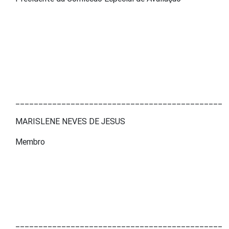
_____________________________________________
MARISLENE NEVES DE JESUS
Membro
_____________________________________________