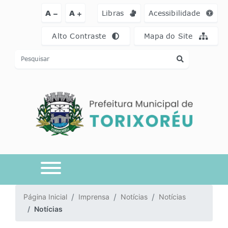
Ir para o conteúdo [alt+1]
Ir para o menu [alt+2]
Ir para a busca [a
A
A
Libras
Acessibilidade
Alto Contraste
Mapa do Site
Página Inicial
Imprensa
Notícias
Notícias
Notícias