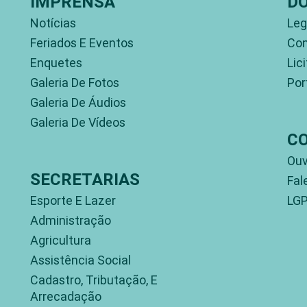
IMPRENSA
D
Notícias
Leg
Feriados E Eventos
Con
Enquetes
Lic
Galeria De Fotos
Por
Galeria De Áudios
Galeria De Vídeos
C
Ouv
SECRETARIAS
Fal
Esporte E Lazer
LG
Administração
Agricultura
Assistência Social
Cadastro, Tributação, E
Arrecadação