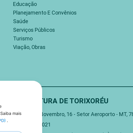
Educação
Planejamento E Convênios
Saúde
Serviços Públicos
Turismo
Viação, Obras
PREFEITURA DE TORIXORÉU
e
Rua 15 De Novembro, 16 - Setor Aeroporto - MT, 
 Saiba mais
GPD)
.
(66) 3406-1021