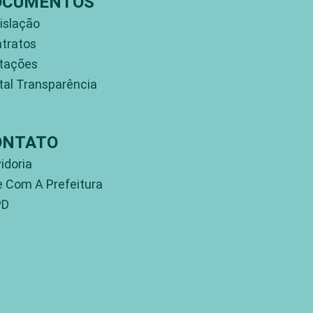
OCUMENTOS
islação
tratos
itações
tal Transparência
ONTATO
idoria
e Com A Prefeitura
PD