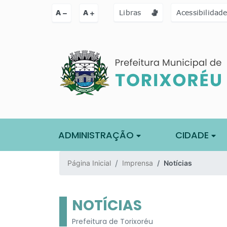
Ir para o conteúdo [alt+1]
Ir para o menu [alt+2]
Ir para a busc
A
A
Libras
Acessibilidad
ADMINISTRAÇÃO
CIDADE
Página Inicial
Imprensa
Notícias
NOTÍCIAS
Prefeitura de Torixoréu