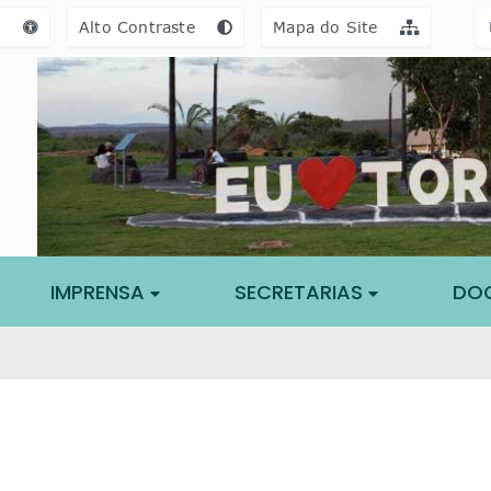
a [alt+3]
Ir para o rodapé [alt+4]
e
Alto Contraste
Mapa do Site
IMPRENSA
SECRETARIAS
DO