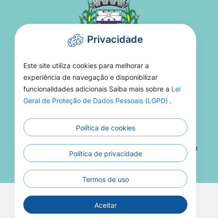
Privacidade
Este site utiliza cookies para melhorar a
PREFEITURA DE TORIXORÉU
experiência de navegação e disponibilizar
funcionalidades adicionais Saiba mais sobre a
Lei
Rua 15 De Novembro, 16 - Setor Aeroporto -
Geral de Proteção de Dados Pessoais (LGPD)
.
MT, 78695-000
Política de cookies
(66) 3406-1021
Atendimento De Segunda A Sexta 08h Às 13h
Política de privacidade
Termos de uso
Todos os Direitos Reservados a Prefeitura de
Aceitar
Torixoréu