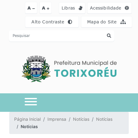
Ir para o conteúdo [alt+1]
Ir para o menu [alt+2]
Ir para a busca [a
A
A
Libras
Acessibilidade
Alto Contraste
Mapa do Site
Página Inicial
Imprensa
Notícias
Notícias
Notícias