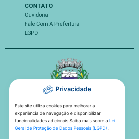
CONTATO
Ouvidoria
Fale Com A Prefeitura
LGPD
Privacidade
Este site utiliza cookies para melhorar a
PREFEITURA DE TORIXORÉU
experiência de navegação e disponibilizar
funcionalidades adicionais Saiba mais sobre a
Lei
Rua 15 De Novembro, 16 - Setor Aeroporto -
Geral de Proteção de Dados Pessoais (LGPD)
.
MT, 78695-000