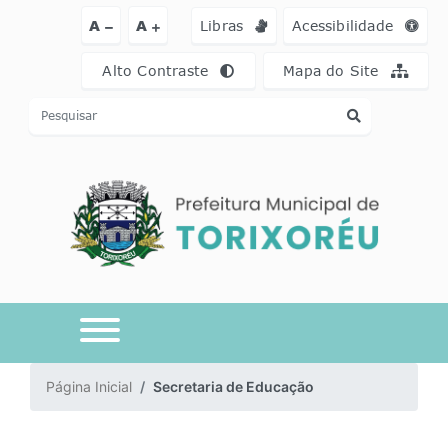
Ir para o conteúdo [alt+1]
Ir para o menu [alt+2]
Ir para a busca [a
A
A
Libras
Acessibilidade
Alto Contraste
Mapa do Site
Página Inicial
Secretaria de Educação