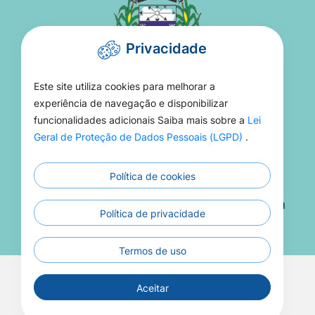
Privacidade
Este site utiliza cookies para melhorar a
PREFEITURA DE TORIXORÉU
experiência de navegação e disponibilizar
funcionalidades adicionais Saiba mais sobre a
Lei
Rua 15 De Novembro, 16 - Setor Aeroporto -
Geral de Proteção de Dados Pessoais (LGPD)
.
MT, 78695-000
Política de cookies
(66) 3406-1021
Atendimento De Segunda A Sexta 08h Às 13h
Política de privacidade
Termos de uso
Todos os Direitos Reservados a Prefeitura de
Aceitar
Torixoréu